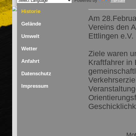
Powered by
Translate
Historie
Am 28.Februar
Gelände
Vereins den A
Ettlingen e.V
Umwelt
Wetter
Ziele waren u
Kraftfahrer i
Anfahrt
gemeinschaft
Datenschutz
Verkehrserzie
Impressum
Veranstaltung
Orientierungsf
Geschicklichk
Mot