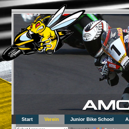
Start
Verein
Junior Bike School
A