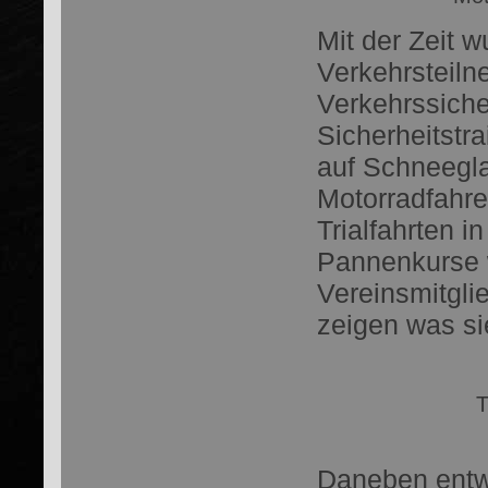
Mit der Zeit 
Verkehrsteiln
Verkehrssiche
Sicherheitstr
auf Schneegl
Motorradfahre
Trialfahrten 
Pannenkurse w
Vereinsmitgli
zeigen was si
T
Daneben entwi