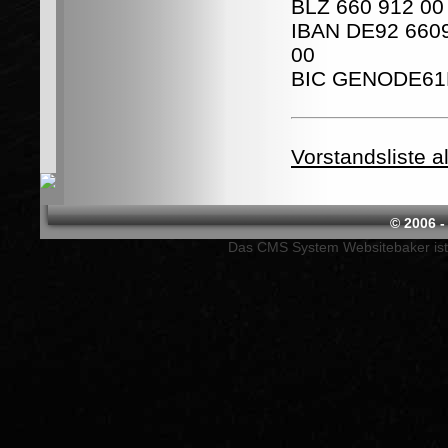
© 2006 -
Das CMS System Websitebaker ist