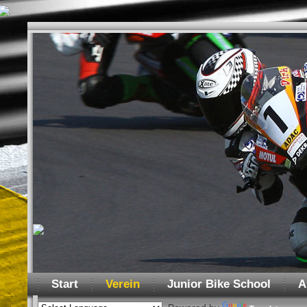
Start
Verein
Junior Bike School
A